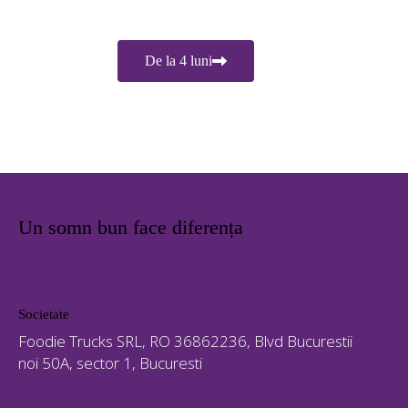
De la 4 luni
Un somn bun face diferența
Societate
Foodie Trucks SRL, RO 36862236, Blvd Bucurestii
noi 50A, sector 1, Bucuresti